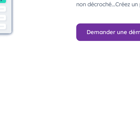
non décroché...Créez un
Demander une dé